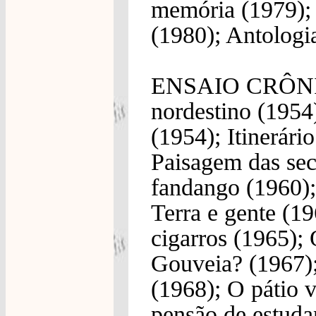
memória (1979);
(1980); Antologi
ENSAIO CRÔNIC
nordestino (1954
(1954); Itinerári
Paisagem das sec
fandango (1960); 
Terra e gente (19
cigarros (1965);
Gouveia? (1967);
(1968); O pátio 
pensão de estuda