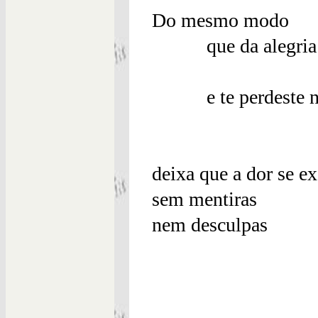
Do mesmo modo
que da alegria 
ao fu
e te perdeste n
e te ac
nessa 
deixa que a dor se e
sem mentiras
nem desculpas
e em tua c
toda i