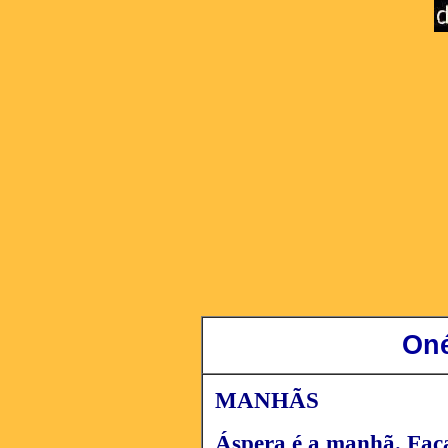
Oné
MANHÃS
Áspera é a manhã. Faca