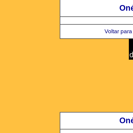
Oné
Voltar para
Oné