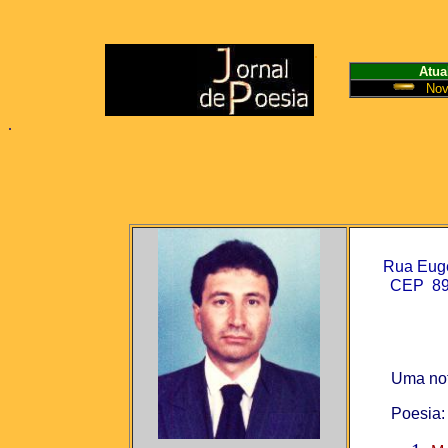
.
Atua
Nov
.
Rua Eugên
CEP 89
Uma not
Poesia: