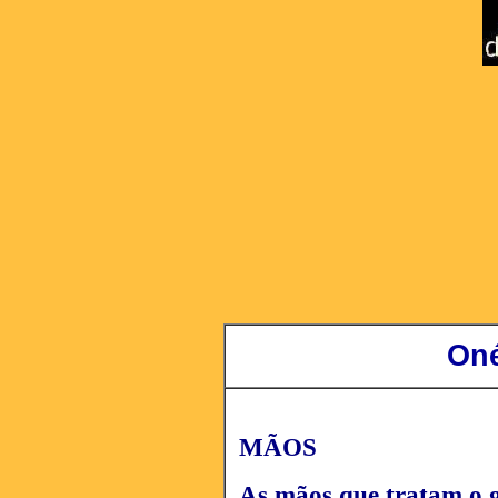
Oné
MÃOS
As mãos que tratam o 