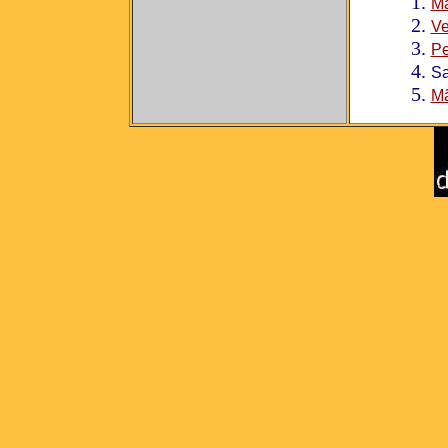
M
Ve
Pe
Sa
M