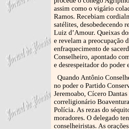
procede o cônego Agripino 
assim como o vigário cola
Ramos. Recebiam cordialm
satélites, desobedecendo r
Luiz d’Amour. Queixas dos
e revelam a preocupação de
enfraquecimento de sacerd
Conselheiro, apontado com
e desrespeitador do poder 
Quando Antônio Conselhei
no poder o Partido Conserv
Jeremoabo, Cícero Dantas 
correligionário Boaventura
Polícia. As rezas do séqui
moradores. O delegado tent
conselheiristas. As oraçõe