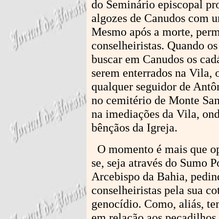
do Seminário episcopal pr
algozes de Canudos com um 
Mesmo após a morte, perm
conselheiristas. Quando o
buscar em Canudos os cadá
serem enterrados na Vila, 
qualquer seguidor de Antô
no cemitério de Monte San
na imediações da Vila, on
bênçãos da Igreja.
O momento é mais que opor
se, seja através do Sumo 
Arcebispo da Bahia, pedin
conselheiristas pela sua c
genocídio. Como, aliás, te
em relação aos pecadilhos