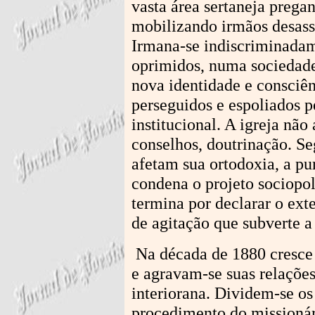
vasta área sertaneja preg
mobilizando irmãos desassi
Irmana-se indiscriminada
oprimidos, numa sociedade 
nova identidade e consciênc
perseguidos e espoliados 
institucional. A igreja não
conselhos, doutrinação. Se
afetam sua ortodoxia, a pu
condena o projeto sociopol
termina por declarar o ex
de agitação que subverte 
Na década de 1880 cresce 
e agravam-se suas relações
interiorana. Dividem-se os
procedimento do missionár