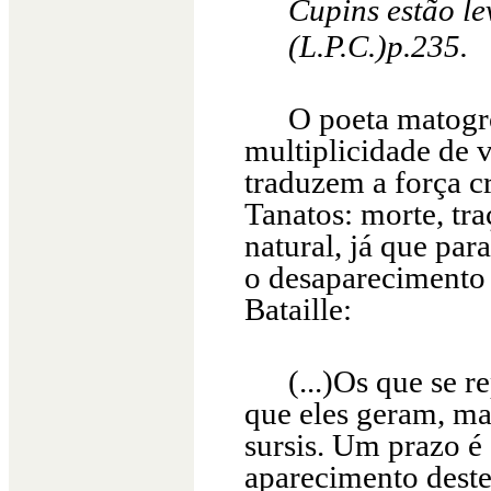
Cupins estão l
(L.P.C.)p.235.
O poeta matogro
multiplicidade de 
traduzem a força c
Tanatos: morte, tra
natural, já que par
o desaparecimento 
Bataille:
(...)Os que se
que eles geram, ma
sursis. Um prazo é
aparecimento deste