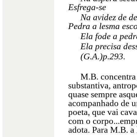
Esfrega-se
Na avidez de de
Pedra a lesma escor
Ela fode a pedr
Ela precisa des
(G.A.)p.293.
M.B. concentra
substantiva, antro
quase sempre asqu
acompanhado de um
poeta, que vai cav
com o corpo...emp
adota. Para M.B. a 