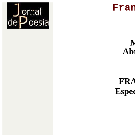
Fra
Abr
FRA
Espec