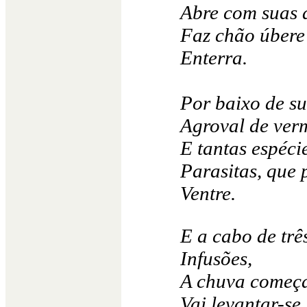
Abre com suas 
Faz chão úbere 
Enterra.
Por baixo de su
Agroval de verm
E tantas espécie
Parasitas, que 
Ventre.
E a cabo de trê
Infusões,
A chuva começa 
Vai levantar-se.