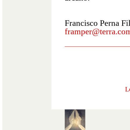
Francisco Perna Fi
framper@terra.co
L