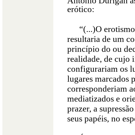
Antônio Durigan a
erótico:
“(...)O erotism
resultaria de um c
princípio do ou de
realidade, de cujo
configurariam os l
lugares marcados pe
corresponderiam ao
mediatizados e ori
prazer, a supressão
seus papéis, no esp