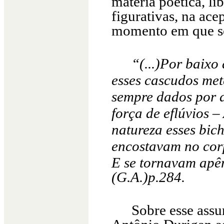
matéria poética, l
figurativas, na ace
momento em que se
“(...)Por baixo
esses cascudos me
sempre dados por d
força de eflúvios –
natureza esses bic
encostavam no cor
E se tornavam apê
(G.A.)p.284.
Sobre esse assu