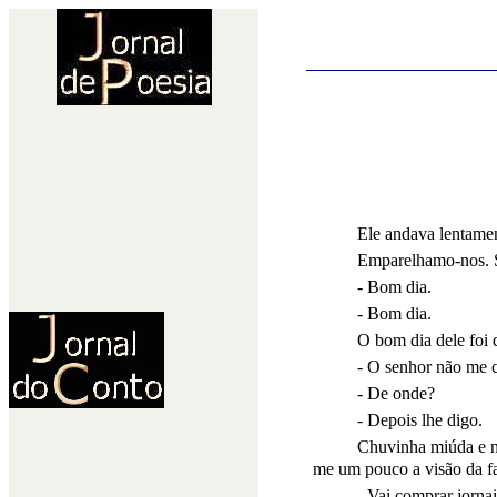
Ele andava lentame
Emparelhamo-nos. S
- Bom dia.
- Bom dia.
O bom dia dele foi d
- O senhor não me 
- De onde?
- Depois lhe digo.
Chuvinha miúda e nó
me um pouco a visão da f
- Vai comprar jornai