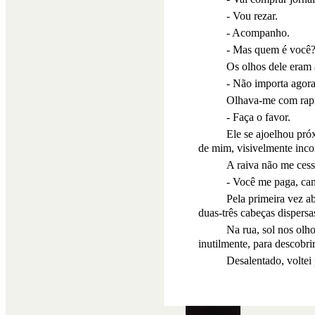
- Vou rezar.
- Acompanho.
- Mas quem é você?
Os olhos dele eram 
- Não importa agor
Olhava-me com rapid
- Faça o favor.
Ele se ajoelhou pró
de mim, visivelmente inco
A raiva não me cess
- Você me paga, can
Pela primeira vez a
duas-três cabeças dispersas
Na rua, sol nos olh
inutilmente, para descobr
Desalentado, voltei 