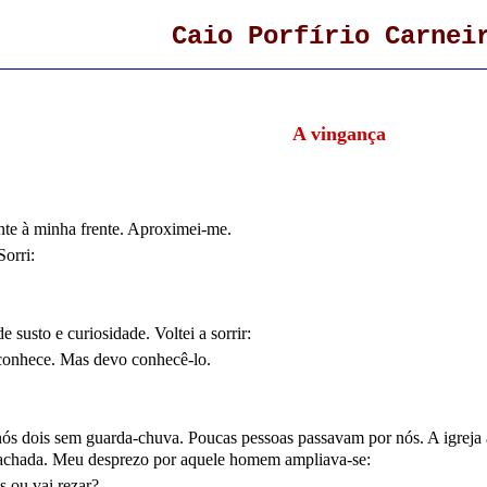
Caio Porfírio Carnei
A vingança
nte à minha frente. Aproximei-me.
orri:
e susto e curiosidade. Voltei a sorrir:
conhece. Mas devo conhecê-lo.
s dois sem guarda-chuva. Poucas pessoas passavam por nós. A igreja al
achada. Meu desprezo por aquele homem ampliava-se:
s ou vai rezar?