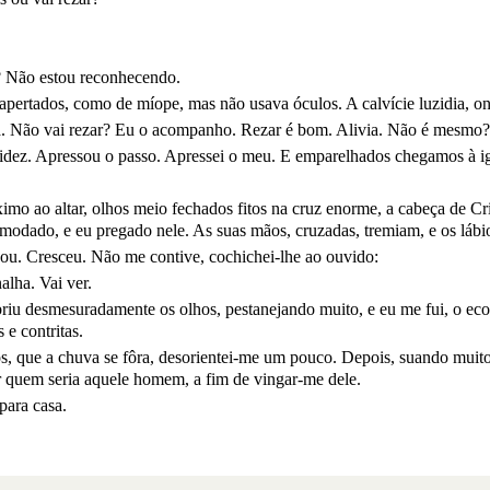
 Não estou reconhecendo.
apertados, como de míope, mas não usava óculos. A calvície luzidia, o
a. Não vai rezar? Eu o acompanho. Rezar é bom. Alivia. Não é mesmo?
ez. Apressou o passo. Apressei o meu. E emparelhados chegamos à igrej
ximo ao altar, olhos meio fechados fitos na cruz enorme, a cabeça de Cr
modado, e eu pregado nele. As suas mãos, cruzadas, tremiam, e os lábi
ou. Cresceu. Não me contive, cochichei-lhe ao ouvido:
alha. Vai ver.
briu desmesuradamente os olhos, pestanejando muito, e eu me fui, o ec
 e contritas.
os, que a chuva se fôra, desorientei-me um pouco. Depois, suando muito,
ir quem seria aquele homem, a fim de vingar-me dele.
para casa.