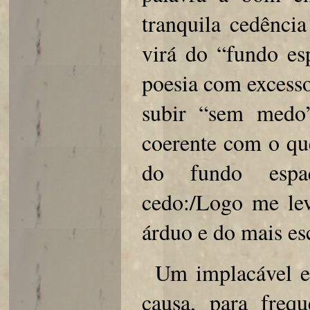
tranquila cedênci
virá do “fundo e
poesia com excesso
subir “sem medo
coerente com o que
do fundo espaço
cedo:/Logo me le
árduo e do mais es
Um implacável es
causa, para freq