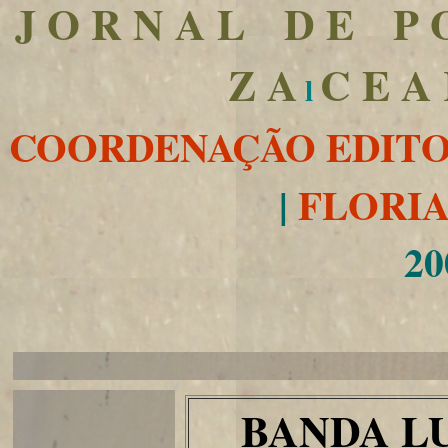
J O R N A L D E P O
Z A
C E A
l
COORDENAÇÃO EDITO
|
FLORIA
20
BANDA L