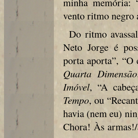
minha memória: “
vento ritmo negro 
Do ritmo avassa
Neto Jorge é pos
porta aporta”, “O
Quarta Dimensão
Imóvel
, “A cabeç
Tempo
, ou “Recan
havia (nem eu) nin
Chora! Às armas!/