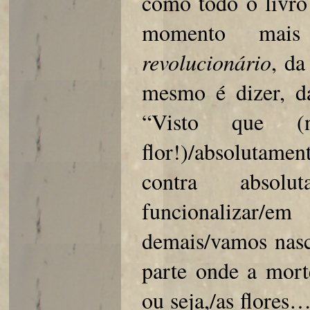
como todo o livro 
momento mai
revolucionário
, da
mesmo é dizer, da
“Visto que (n
flor!)/absolutame
contra absol
funcionalizar/
demais/vamos nasc
parte onde a morte
ou seja,/as flores…