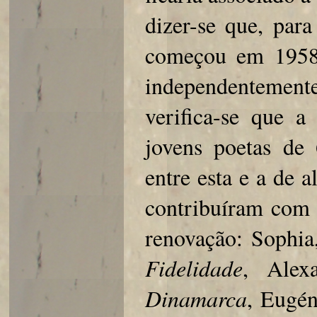
dizer-se que, par
começou em 1958.
independentemen
verifica-se que 
jovens poetas de
entre esta e a de 
contribuíram com l
renovação: Sophi
Fidelidade
, Alex
Dinamarca
, Eugé