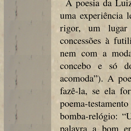
A poesia da Luiz
uma experiência l
rigor, um lugar
concessões à fut
nem com a mod
concebo e só d
acomoda”). A poes
fazê-la, se ela f
poema-testament
bomba-relógio: “
palavra a bom en