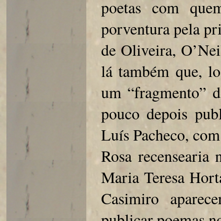
poetas com quem
porventura pela pr
de Oliveira, O’Nei
lá também que, l
um “fragmento” 
pouco depois publ
Luís Pacheco, com 
Rosa recensearia 
Maria Teresa Hort
Casimiro aparec
publicar poemas no 