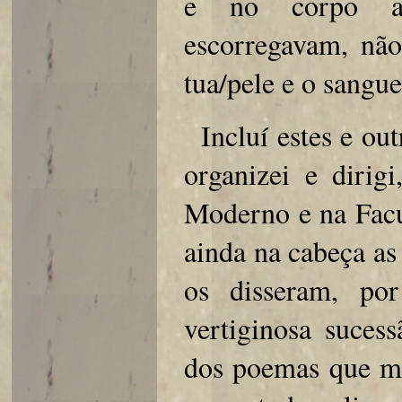
e no corpo ass
escorregavam, não
tua/pele e o san
Incluí estes e ou
organizei e dirig
Moderno e na Facu
ainda na cabeça as
os disseram, po
vertiginosa suces
dos poemas que men