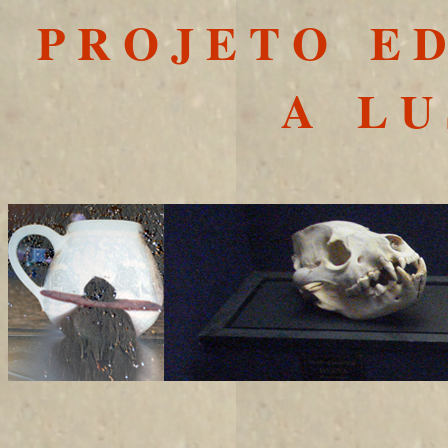
P R O J E T O E D
A L U 