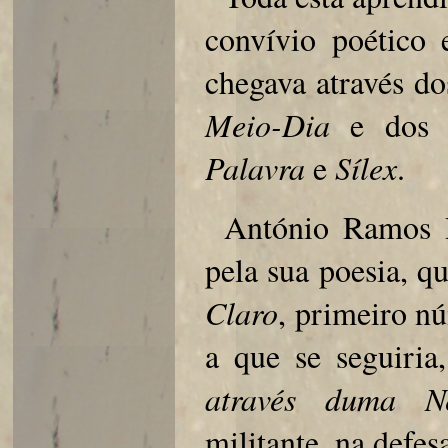
convívio poético
chegava através d
Meio-Dia
e dos p
Palavra
e
Sílex
.
António Ramos R
pela sua poesia, q
Claro
, primeiro n
a que se seguiria
através duma Ne
militante, na defe